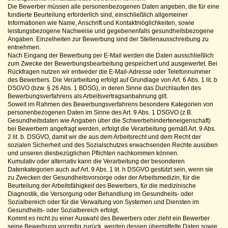
Die Bewerber müssen alle personenbezogenen Daten angeben, die für eine
fundierte Beurteilung erforderlich sind, einschließlich allgemeiner
Informationen wie Name, Anschrift und Kontaktmöglichkeiten, sowie
leistungsbezogene Nachweise und gegebenenfalls gesundheitsbezogene
Angaben. Einzelheiten zur Bewerbung sind der Stellenausschreibung zu
entnehmen.
Nach Eingang der Bewerbung per E-Mail werden die Daten ausschließlich
zum Zwecke der Bewerbungsbearbeitung gespeichert und ausgewertet. Bei
Rückfragen nutzen wir entweder die E-Mail-Adresse oder Telefonnummer
des Bewerbers. Die Verarbeitung erfolgt auf Grundlage von Art. 6 Abs. 1 lit. b
DSGVO (bzw. § 26 Abs. 1 BDSG), in deren Sinne das Durchlaufen des
Bewerbungsverfahrens als Arbeitsvertragsanbahnung gilt.
Soweit im Rahmen des Bewerbungsverfahrens besondere Kategorien von
personenbezogenen Daten im Sinne des Art. 9 Abs. 1 DSGVO (z.B.
Gesundheitsdaten wie Angaben über die Schwerbehinderteneigenschaft)
bei Bewerbern angefragt werden, erfolgt die Verarbeitung gemäß Art. 9 Abs.
2 lit. b. DSGVO, damit wir die aus dem Arbeitsrecht und dem Recht der
sozialen Sicherheit und des Sozialschutzes erwachsenden Rechte ausüben
und unseren diesbezüglichen Pflichten nachkommen können.
Kumulativ oder alternativ kann die Verarbeitung der besonderen
Datenkategorien auch auf Art. 9 Abs. 1 lit. h DSGVO gestützt sein, wenn sie
zu Zwecken der Gesundheitsvorsorge oder der Arbeitsmedizin, für die
Beurteilung der Arbeitsfähigkeit des Bewerbers, für die medizinische
Diagnostik, die Versorgung oder Behandlung im Gesundheits- oder
Sozialbereich oder für die Verwaltung von Systemen und Diensten im
Gesundheits- oder Sozialbereich erfolgt.
Kommt es nicht zu einer Auswahl des Bewerbers oder zieht ein Bewerber
seine Bewerbung vorzeitig zurück, werden dessen übermittelte Daten sowie