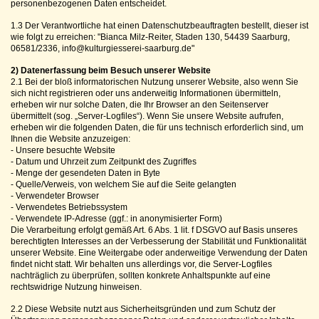
personenbezogenen Daten entscheidet.
1.3 Der Verantwortliche hat einen Datenschutzbeauftragten bestellt, dieser ist
wie folgt zu erreichen: "Bianca Milz-Reiter, Staden 130, 54439 Saarburg,
06581/2336, info@kulturgiesserei-saarburg.de"
2) Datenerfassung beim Besuch unserer Website
2.1 Bei der bloß informatorischen Nutzung unserer Website, also wenn Sie
sich nicht registrieren oder uns anderweitig Informationen übermitteln,
erheben wir nur solche Daten, die Ihr Browser an den Seitenserver
übermittelt (sog. „Server-Logfiles“). Wenn Sie unsere Website aufrufen,
erheben wir die folgenden Daten, die für uns technisch erforderlich sind, um
Ihnen die Website anzuzeigen:
- Unsere besuchte Website
- Datum und Uhrzeit zum Zeitpunkt des Zugriffes
- Menge der gesendeten Daten in Byte
- Quelle/Verweis, von welchem Sie auf die Seite gelangten
- Verwendeter Browser
- Verwendetes Betriebssystem
- Verwendete IP-Adresse (ggf.: in anonymisierter Form)
Die Verarbeitung erfolgt gemäß Art. 6 Abs. 1 lit. f DSGVO auf Basis unseres
berechtigten Interesses an der Verbesserung der Stabilität und Funktionalität
unserer Website. Eine Weitergabe oder anderweitige Verwendung der Daten
findet nicht statt. Wir behalten uns allerdings vor, die Server-Logfiles
nachträglich zu überprüfen, sollten konkrete Anhaltspunkte auf eine
rechtswidrige Nutzung hinweisen.
2.2 Diese Website nutzt aus Sicherheitsgründen und zum Schutz der