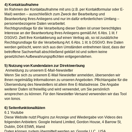
4) Kontaktaufnahme
Im Rahmen der Kontaktaufnahme mit uns (z.B. per Kontaktformular oder E-
Mail) werden – ausschließlich zum Zweck der Bearbeitung und
Beantwortung Ihres Anliegens und nur im dafür erforderlichen Umfang –
personenbezogene Daten verarbeitet.
Rechtsgrundlage für die Verarbeitung dieser Daten ist unser berechtigtes
Interesse an der Beantwortung Ihres Anliegens gemäß Art. 6 Abs. 1 lit. f
DSGVO. Zielt Ihre Kontaktierung auf einen Vertrag ab, so ist zusätzliche
Rechtsgrundlage für die Verarbeitung Art. 6 Abs. 1 lit. b DSGVO. Ihre Daten
werden gelöscht, wenn sich aus den Umständen entnehmen lässt, dass der
betroffene Sachverhalt abschließend geklärt ist und sofern keine
gesetzlichen Aufbewahrungspflichten entgegenstehen.
5) Nutzung von Kundendaten zur Direktwerbung
Anmeldung zu unserem E-Mail-Newsletter
Wenn Sie sich zu unserem E-Mail Newsletter anmelden, übersenden wir
Ihnen regelmäßig Informationen zu unseren Angeboten. Pflichtangabe für die
Übersendung des Newsletters ist allein Ihre E-Mailadresse. Die Angabe
weiterer Daten ist freiwillig und wird verwendet, um Sie persönlich
ansprechen zu können. Für den Newsletter-Versand verwenden wir das Tool
von Ionos.
6) Seitenfunktionalitäten
6.1 Youtube
Diese Website nutzt Plugins zur Anzeige und Wiedergabe von Videos des
folgenden Anbieters: Google Ireland Limited, Gordon House, 4 Barrow St,
Dublin, D04 E5W5, Irland
Daten können zudem übermittelt werden an: Google LLC., USA