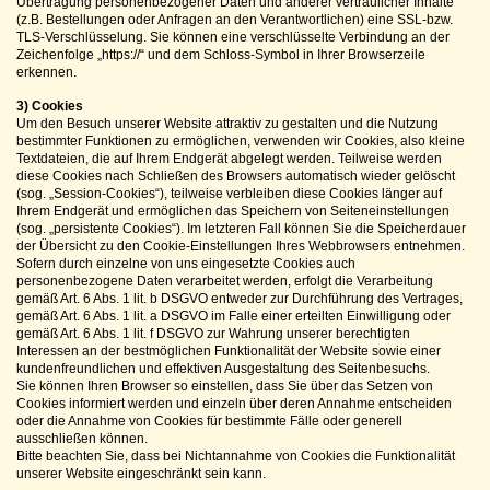
Übertragung personenbezogener Daten und anderer vertraulicher Inhalte
(z.B. Bestellungen oder Anfragen an den Verantwortlichen) eine SSL-bzw.
TLS-Verschlüsselung. Sie können eine verschlüsselte Verbindung an der
Zeichenfolge „https://“ und dem Schloss-Symbol in Ihrer Browserzeile
erkennen.
3) Cookies
Um den Besuch unserer Website attraktiv zu gestalten und die Nutzung
bestimmter Funktionen zu ermöglichen, verwenden wir Cookies, also kleine
Textdateien, die auf Ihrem Endgerät abgelegt werden. Teilweise werden
diese Cookies nach Schließen des Browsers automatisch wieder gelöscht
(sog. „Session-Cookies“), teilweise verbleiben diese Cookies länger auf
Ihrem Endgerät und ermöglichen das Speichern von Seiteneinstellungen
(sog. „persistente Cookies“). Im letzteren Fall können Sie die Speicherdauer
der Übersicht zu den Cookie-Einstellungen Ihres Webbrowsers entnehmen.
Sofern durch einzelne von uns eingesetzte Cookies auch
personenbezogene Daten verarbeitet werden, erfolgt die Verarbeitung
gemäß Art. 6 Abs. 1 lit. b DSGVO entweder zur Durchführung des Vertrages,
gemäß Art. 6 Abs. 1 lit. a DSGVO im Falle einer erteilten Einwilligung oder
gemäß Art. 6 Abs. 1 lit. f DSGVO zur Wahrung unserer berechtigten
Interessen an der bestmöglichen Funktionalität der Website sowie einer
kundenfreundlichen und effektiven Ausgestaltung des Seitenbesuchs.
Sie können Ihren Browser so einstellen, dass Sie über das Setzen von
Cookies informiert werden und einzeln über deren Annahme entscheiden
oder die Annahme von Cookies für bestimmte Fälle oder generell
ausschließen können.
Bitte beachten Sie, dass bei Nichtannahme von Cookies die Funktionalität
unserer Website eingeschränkt sein kann.