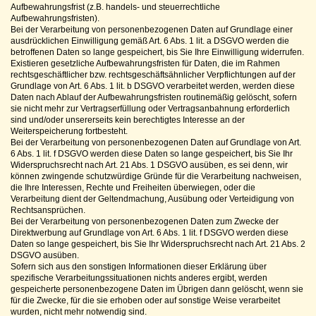
Aufbewahrungsfrist (z.B. handels- und steuerrechtliche
Aufbewahrungsfristen).
Bei der Verarbeitung von personenbezogenen Daten auf Grundlage einer
ausdrücklichen Einwilligung gemäß Art. 6 Abs. 1 lit. a DSGVO werden die
betroffenen Daten so lange gespeichert, bis Sie Ihre Einwilligung widerrufen.
Existieren gesetzliche Aufbewahrungsfristen für Daten, die im Rahmen
rechtsgeschäftlicher bzw. rechtsgeschäftsähnlicher Verpflichtungen auf der
Grundlage von Art. 6 Abs. 1 lit. b DSGVO verarbeitet werden, werden diese
Daten nach Ablauf der Aufbewahrungsfristen routinemäßig gelöscht, sofern
sie nicht mehr zur Vertragserfüllung oder Vertragsanbahnung erforderlich
sind und/oder unsererseits kein berechtigtes Interesse an der
Weiterspeicherung fortbesteht.
Bei der Verarbeitung von personenbezogenen Daten auf Grundlage von Art.
6 Abs. 1 lit. f DSGVO werden diese Daten so lange gespeichert, bis Sie Ihr
Widerspruchsrecht nach Art. 21 Abs. 1 DSGVO ausüben, es sei denn, wir
können zwingende schutzwürdige Gründe für die Verarbeitung nachweisen,
die Ihre Interessen, Rechte und Freiheiten überwiegen, oder die
Verarbeitung dient der Geltendmachung, Ausübung oder Verteidigung von
Rechtsansprüchen.
Bei der Verarbeitung von personenbezogenen Daten zum Zwecke der
Direktwerbung auf Grundlage von Art. 6 Abs. 1 lit. f DSGVO werden diese
Daten so lange gespeichert, bis Sie Ihr Widerspruchsrecht nach Art. 21 Abs. 2
DSGVO ausüben.
Sofern sich aus den sonstigen Informationen dieser Erklärung über
spezifische Verarbeitungssituationen nichts anderes ergibt, werden
gespeicherte personenbezogene Daten im Übrigen dann gelöscht, wenn sie
für die Zwecke, für die sie erhoben oder auf sonstige Weise verarbeitet
wurden, nicht mehr notwendig sind.