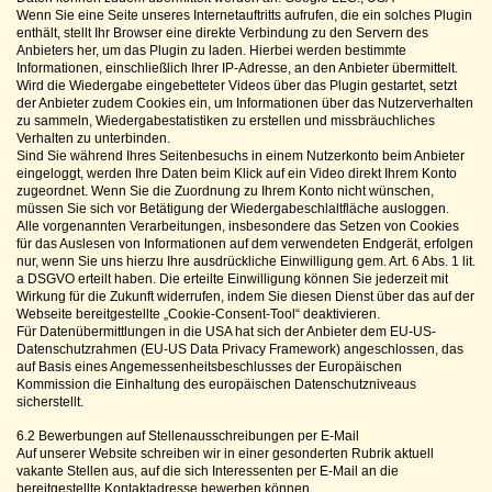
Wenn Sie eine Seite unseres Internetauftritts aufrufen, die ein solches Plugin
enthält, stellt Ihr Browser eine direkte Verbindung zu den Servern des
Anbieters her, um das Plugin zu laden. Hierbei werden bestimmte
Informationen, einschließlich Ihrer IP-Adresse, an den Anbieter übermittelt.
Wird die Wiedergabe eingebetteter Videos über das Plugin gestartet, setzt
der Anbieter zudem Cookies ein, um Informationen über das Nutzerverhalten
zu sammeln, Wiedergabestatistiken zu erstellen und missbräuchliches
Verhalten zu unterbinden.
Sind Sie während Ihres Seitenbesuchs in einem Nutzerkonto beim Anbieter
eingeloggt, werden Ihre Daten beim Klick auf ein Video direkt Ihrem Konto
zugeordnet. Wenn Sie die Zuordnung zu Ihrem Konto nicht wünschen,
müssen Sie sich vor Betätigung der Wiedergabeschlaltfläche ausloggen.
Alle vorgenannten Verarbeitungen, insbesondere das Setzen von Cookies
für das Auslesen von Informationen auf dem verwendeten Endgerät, erfolgen
nur, wenn Sie uns hierzu Ihre ausdrückliche Einwilligung gem. Art. 6 Abs. 1 lit.
a DSGVO erteilt haben. Die erteilte Einwilligung können Sie jederzeit mit
Wirkung für die Zukunft widerrufen, indem Sie diesen Dienst über das auf der
Webseite bereitgestellte „Cookie-Consent-Tool“ deaktivieren.
Für Datenübermittlungen in die USA hat sich der Anbieter dem EU-US-
Datenschutzrahmen (EU-US Data Privacy Framework) angeschlossen, das
auf Basis eines Angemessenheitsbeschlusses der Europäischen
Kommission die Einhaltung des europäischen Datenschutzniveaus
sicherstellt.
6.2 Bewerbungen auf Stellenausschreibungen per E-Mail
Auf unserer Website schreiben wir in einer gesonderten Rubrik aktuell
vakante Stellen aus, auf die sich Interessenten per E-Mail an die
bereitgestellte Kontaktadresse bewerben können.