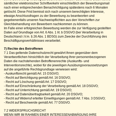
sämtlicher elektronischer Schriftverkehr einschließlich der Bewerbungsmail
nach einer entsprechenden Benachrichtigung spätestens nach 6 Monaten
gelöscht. Diese Frist bemisst sich nach unserem berechtigten Interesse,
etwaige Anschlussfragen zu der Bewerbung zu beantworten und
gegebenenfalls unseren Nachweispflichten aus den Vorschriften zur
Gleichbehandlung von Bewerbern nachkommen zu können.
Im Falle einer erfolgreichen Bewerbung werden die zur Verfügung gestellten
Daten auf Grundlage von Art. 6 Abs. 1 lit. b DSGVO (bei Verarbeitung in
Deutschland i.V.m. § 26 Abs. 1 BDSG) zum Zwecke der Durchführung des
Beschäftigungsverhältnisses verarbeitet.
7) Rechte des Betroffenen
7.1 Das geltende Datenschutzrecht gewährt Ihnen gegenüber dem
Verantwortlichen hinsichtlich der Verarbeitung Ihrer personenbezogenen
Daten die nachstehenden Betroffenenrechte (Auskunfts- und
Interventionsrechte), wobei für die jeweiligen Ausübungsvoraussetzungen
auf die angeführte Rechtsgrundlage verwiesen wird:
- Auskunftsrecht gemäß Art. 15 DSGVO;
- Recht auf Berichtigung gemäß Art. 16 DSGVO;
- Recht auf Löschung gemäß Art. 17 DSGVO;
- Recht auf Einschränkung der Verarbeitung gemäß Art. 18 DSGVO;
- Recht auf Unterrichtung gemäß Art. 19 DSGVO;
- Recht auf Datenübertragbarkeit gemäß Art. 20 DSGVO;
- Recht auf Widerruf erteilter Einwilligungen gemäß Art. 7 Abs. 3 DSGVO;
- Recht auf Beschwerde gemäß Art. 77 DSGVO.
7.2 WIDERSPRUCHSRECHT
WENN WIR IM RAHMEN EINER INTERESSENABWÄGUNG IHRE