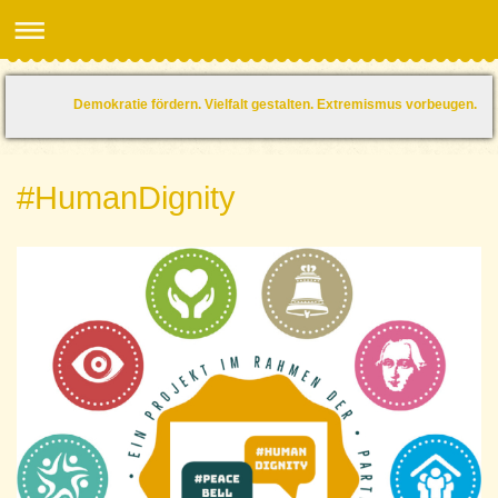
Demokratie fördern. Vielfalt gestalten. Extremismus vorbeugen.
#HumanDignity