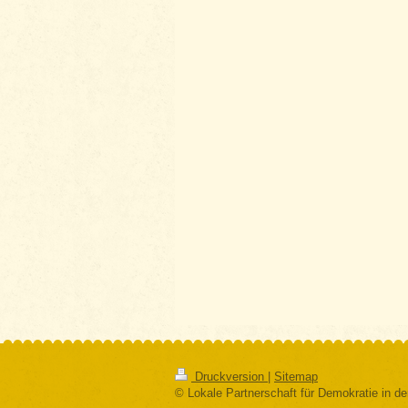
Druckversion
|
Sitemap
© Lokale Partnerschaft für Demokratie in d